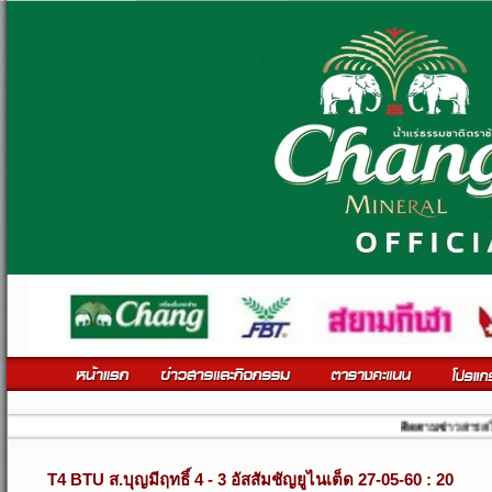
ติดตามข่าวสารสโมสรฟุตบอลอ
T4 BTU ส.บุญมีฤทธิ์ 4 - 3 อัสสัมชัญยูไนเต็ด 27-05-60 : 20