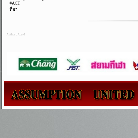
#ACT
ที่มา
Author : Acutd